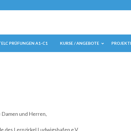
TELC PRÜFUNGEN A1-C1
KURSE / ANGEBOTE
PROJEKT
e Damen und Herren,
e des Lernzirkel Ludwigshafen e.V.,