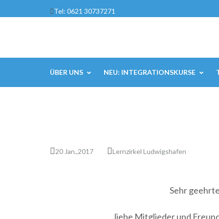
Zum
Tel: 0621 30737271
Inhalt
springen
(Enter
drücken)
ÜBER UNS
NEU: INTEGRATIONSKURSE
20 Jan.,2017
Lernzirkel Ludwigshafen
Sehr geehrt
liebe Mitglieder und Freund