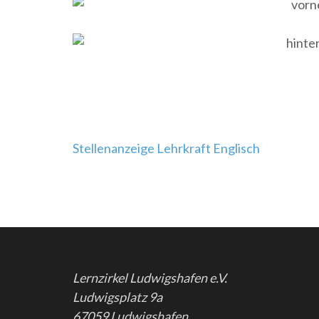
Beitragsnavigation
Stellenanzeige Lehrkraft Englisch
Lernzirkel Ludwigshafen e.V.
Ludwigsplatz 9a
67059 Ludwigshafen