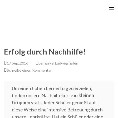
Zum
Inhalt
springen
(Enter
drücken)
Erfolg durch Nachhilfe!
17 Sep.,2016
Lernzirkel Ludwigshafen
Schreibe einen Kommentar
Um einen hohen Lernerfolg zu erzielen,
finden unsere Nachhilfekurse in
kleinen
Gruppen
statt. Jeder Schüler genießt auf
diese Weise eine intensive Betreuung durch
unsere Lehrkräfte. Hat ein Schüler oder eine