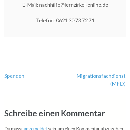
E-Mail: nachhilfe@lernzirkel-online.de
Telefon: 0621 30 73 72 71
Beitragsnavigation
Spenden
Migrationsfachdienst
(MFD)
Schreibe einen Kommentar
Du musst
angemeldet
sein, um einen Kommentar abzugeben.