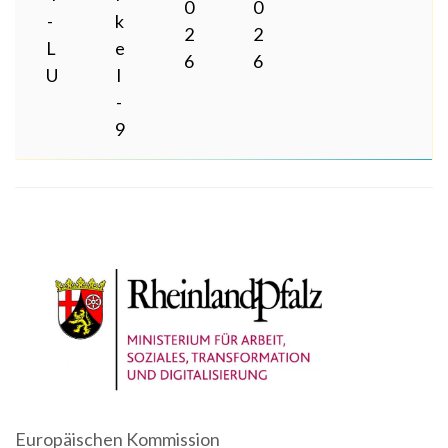
0
0
-
k
2
2
L
e
6
6
U
l
-
9
Europäischen Kommission