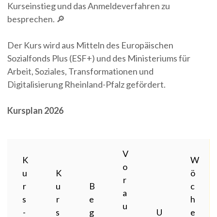
Kurseinstieg und das Anmeldeverfahren zu
besprechen. 🔎
Der Kurs wird aus Mitteln des Europäischen
Sozialfonds Plus (ESF+) und des Ministeriums für
Arbeit, Soziales, Transformationen und
Digitalisierung Rheinland-Pfalz gefördert.
Kursplan 2026
V
K
W
o
u
K
ö
r
r
u
B
c
a
s
r
e
h
u
-
s
g
U
e