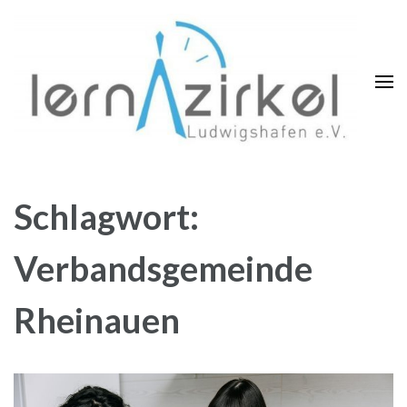
Zum
Inhalt
springen
(Enter
drücken)
Schlagwort:
Verbandsgemeinde
Rheinauen