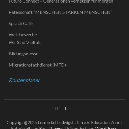
Future Connect – Generationen vernetzen für morgen
Patenschaft “MENSCHEN STÄRKEN MENSCHEN”
Sprach Café
Wettbewerbe
Wir Sind Vielfalt
Bildungsmesse
Migrationsfachdienst (MFD)
Routenplaner
Copyrigt @2025 Lernzirkel Ludwigshafen e.V.
Education Zone |
Entwickelt von
Rara Themes
. Präsentiert von
WordPress
.