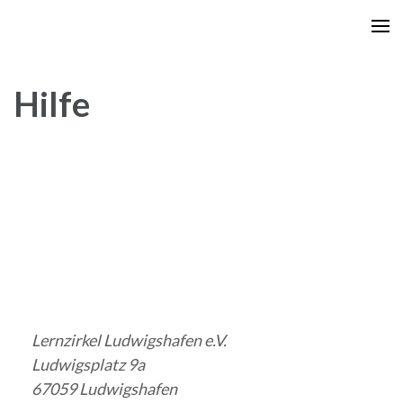
Zum
Inhalt
springen
(Enter
Hilfe
drücken)
Lernzirkel Ludwigshafen e.V.
Ludwigsplatz 9a
67059 Ludwigshafen