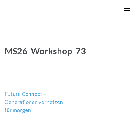
Zum
Inhalt
springen
(Enter
drücken)
MS26_Workshop_73
Beitragsnavigation
Future Connect –
Generationen vernetzen
für morgen