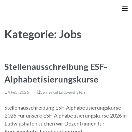
Zum
Inhalt
springen
(Enter
Kategorie:
Jobs
drücken)
Stellenausschreibung ESF-
Alphabetisierungskurse
4 Feb.,2026
Lernzirkel Ludwigshafen
Stellenausschreibung ESF-Alphabetisierungskurse
2026 Für unsere ESF-Alphabetisierungskurse 2026 in
Ludwigshafen suchen wir Dozent/innen für
Kursangebote, Lernberatung und