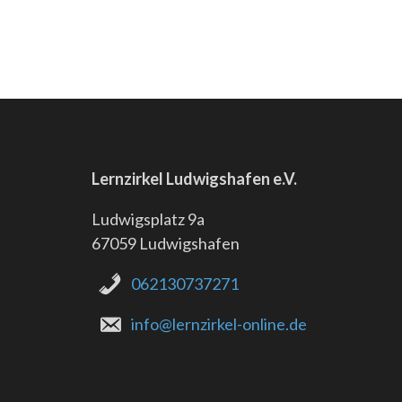
Lernzirkel Ludwigshafen e.V.
Ludwigsplatz 9a
67059 Ludwigshafen
062130737271
info@lernzirkel-online.de