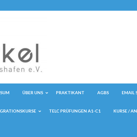
SSUM
ÜBER UNS
PRAKTIKANT
AGBS
EMAIL 
EGRATIONSKURSE
TELC PRÜFUNGEN A1-C1
KURSE / A