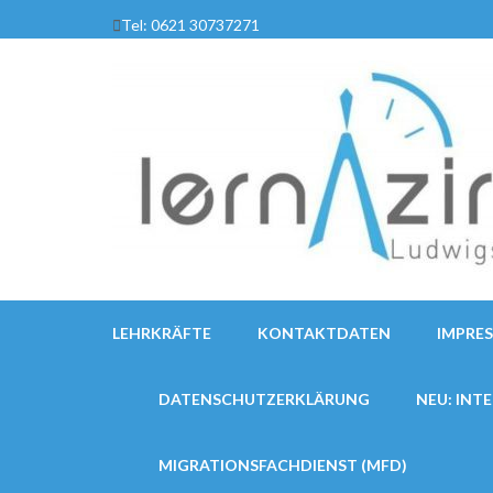
Zum
Tel: 0621 30737271
Inhalt
springen
(Enter
drücken)
LEHRKRÄFTE
KONTAKTDATEN
IMPRE
DATENSCHUTZERKLÄRUNG
NEU: INT
MIGRATIONSFACHDIENST (MFD)